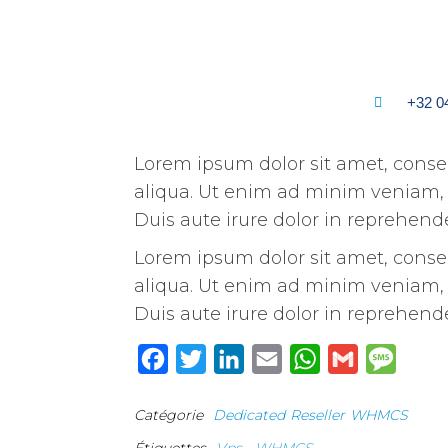
+32 0
Lorem ipsum dolor sit amet, consec
aliqua. Ut enim ad minim veniam, 
Duis aute irure dolor in reprehender
Lorem ipsum dolor sit amet, consec
aliqua. Ut enim ad minim veniam, 
Duis aute irure dolor in reprehender
F
T
L
E
W
G
M
a
w
i
m
h
m
e
Catégorie
Dedicated
Reseller
WHMCS
c
i
n
a
a
a
s