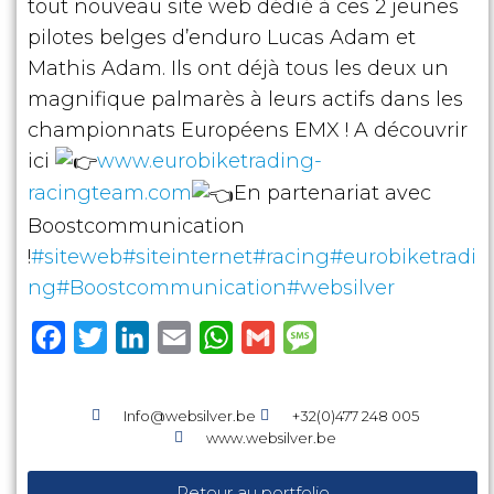
tout nouveau site web dédié à ces 2 jeunes
pilotes belges d’enduro Lucas Adam et
Mathis Adam. Ils ont déjà tous les deux un
magnifique palmarès à leurs actifs dans les
championnats Européens EMX ! A découvrir
ici
www.eurobiketrading-
racingteam.com
En partenariat avec
Boostcommunication
!
#siteweb
#siteinternet
#racing
#eurobiketradi
ng
#Boostcommunication
#websilver
F
T
L
E
W
G
M
a
w
i
m
h
m
e
c
i
n
a
a
a
s
Info@websilver.be
+32(0)477 248 005
e
t
k
i
t
i
s
www.websilver.be
b
t
e
l
s
l
a
Retour au portfolio