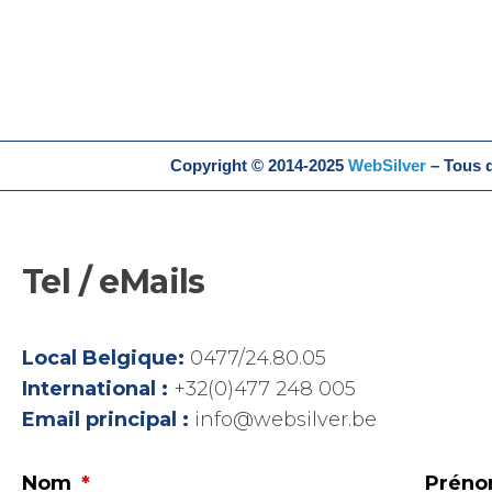
Copyright © 2014-2025
WebSilver
– Tous d
Tel / eMails
Local Belgique:
0477/24.80.05
International :
+32(0)477 248 005
Email principal :
info@websilver.be
Nom
Prén