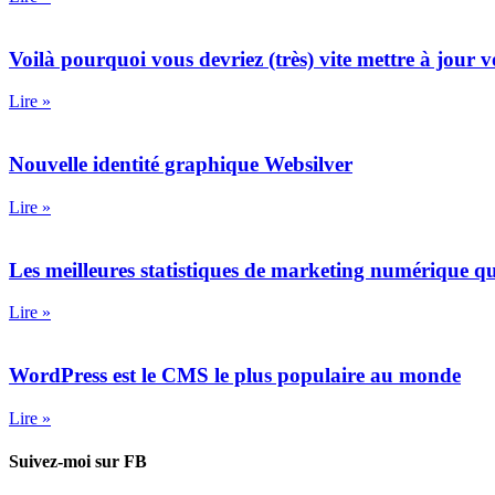
Voilà pourquoi vous devriez (très) vite mettre à jou
Lire »
Nouvelle identité graphique Websilver
Lire »
Les meilleures statistiques de marketing numérique q
Lire »
WordPress est le CMS le plus populaire au monde
Lire »
Suivez-moi sur FB