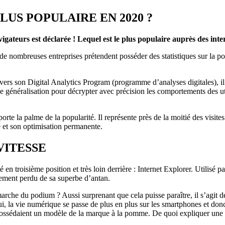
LUS POPULAIRE EN 2020 ?
gateurs est déclarée ! Lequel est le plus populaire auprès des inte
 de nombreuses entreprises prétendent posséder des statistiques sur la pop
ers son Digital Analytics Program (programme d’analyses digitales), il no
 généralisation pour décrypter avec précision les comportements des util
porte la palme de la popularité. Il représente près de la moitié des visi
té et son optimisation permanente.
VITESSE
é en troisième position et très loin derrière : Internet Explorer. Utilisé
rgement perdu de sa superbe d’antan.
arche du podium ? Aussi surprenant que cela puisse paraître, il s’agit de
hui, la vie numérique se passe de plus en plus sur les smartphones et do
possédaient un modèle de la marque à la pomme. De quoi expliquer une t