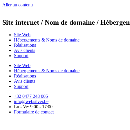
Aller au contenu
Site internet / Nom de domaine / Hébergem
Site Web
Hébergements & Noms de domaine
Réalisations
Avis clients
Support
Site Web
Hébergements & Noms de domaine
Réalisations
Avis clients
Support
+32 0477 248 005
info@websilver.be
Lu - Ve: 9:00 - 17:00
Formulaire de contact