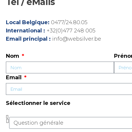
Tel / eMails
Local Belgique:
0477/24.80.05
International :
+32(0)477 248 005
Email principal :
info@websilver.be
Nom
Prén
Email
Sélectionner le service